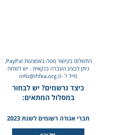
חברי אגודה רשומים לשנת 2023........280 ש"ח
כניסה + חברות באגודה.....................430 ש"ח
משתתפים שאינם חברי אגודה............380 ש"ח
סטודנטים חברי אגודה לשנת
2023....100
ש"ח
סטודנטים שאינם חברים אגודה..........120 ש"ח
התשלום בקישור מטה באמצעות PayPal,
ניתן לבצע העברה בנקאית - יש לשלוח
מייל ל -info@ihfea.org.il
כיצד נרשמים? יש לבחור
במסלול המתאים:
חברי אגודה רשומים לשנת 2023
280 ש"ח