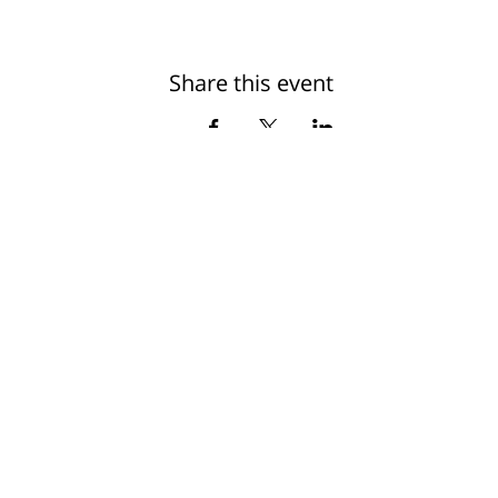
Share this event
Want to get updates?
Subscribe
info@ihfea.org.il | צור קשר